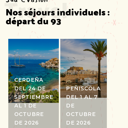
Travel
Nos séjours individuels :  
départ du 93
CERDEÑA
DEL 24 DE
PEÑISCOLA
SEPTIEMBRE
DEL 1 AL 7
AL 1 DE
DE
OCTUBRE
OCTUBRE
DE 2026
DE 2026