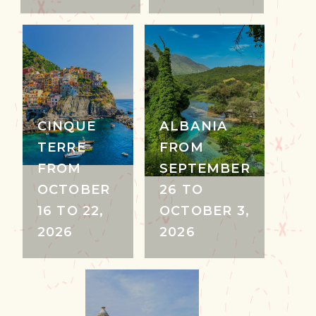
CINQUE
ALBANIA
TERRE
FROM
FROM
SEPTEMBER
OCTOBER
26 TO
16 TO 22,
OCTOBER 3,
2026
2026