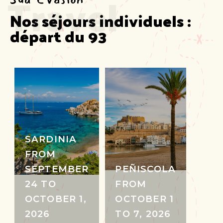
Travel
Nos séjours individuels :  
départ du 93
SARDINIA
FROM
SEPTEMBER
PEÑISCOLA
24 TO
FROM
OCTOBER 1,
OCTOBER 1
2026
TO 7, 2026