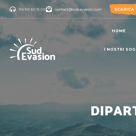
04 90 60 15 00
contact@sud-evasion.com
SCARICA
HOME
I NOSTRI SO
DIPAR