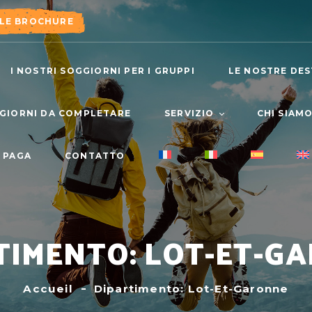
 LE BROCHURE
I NOSTRI SOGGIORNI PER I GRUPPI
LE NOSTRE DES
GGIORNI DA COMPLETARE
SERVIZIO
CHI SIAM
PAGA
CONTATTO
ASSICURAZIONI E
LA NOSTRA
GARANZIE
IL NOSTRO
LA NOSTRA OFFERTA
RICETTIVO
ESCURSIONISMO
TIMENTO: LOT-ET-G
Accueil
Dipartimento: Lot-Et-Garonne