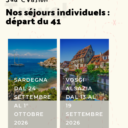
Travel
Nos séjours individuels :  
départ du 41
SARDEGNA
VOSGI
DAL 24
ALSAZIA
SETTEMBRE
DAL 13 AL
AL 1°
19
OTTOBRE
SETTEMBRE
2026
2026