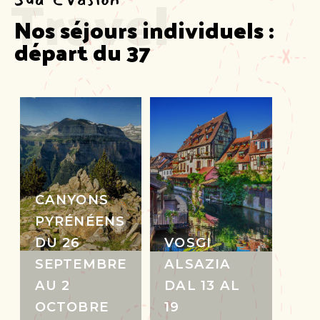
Travel
Nos séjours individuels :  
départ du 37
CANYONS
PYRÉNÉENS
DU 26
VOSGI
SEPTEMBRE
ALSAZIA
AU 2
DAL 13 AL
OCTOBRE
19