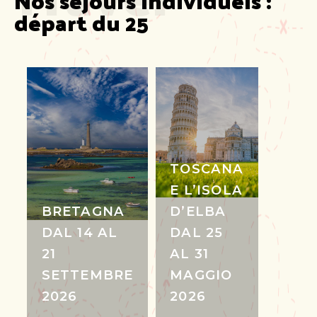
départ du 25
TOSCANA
E L’ISOLA
BRETAGNA
D’ELBA
DAL 14 AL
DAL 25
21
AL 31
SETTEMBRE
MAGGIO
2026
2026