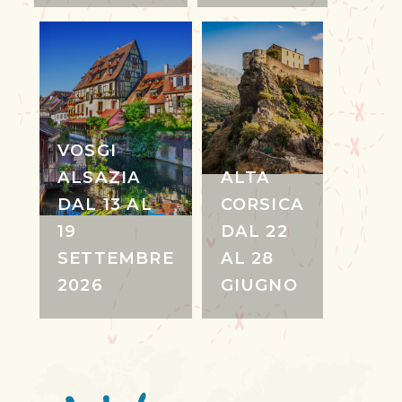
VOSGI
ALSAZIA
ALTA
DAL 13 AL
CORSICA
19
DAL 22
SETTEMBRE
AL 28
2026
GIUGNO