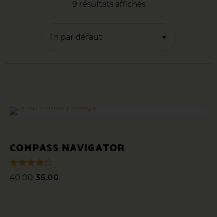
9 résultats affichés
Tri par défaut
COMPASS NAVIGATOR
40.00
35.00
sur 5