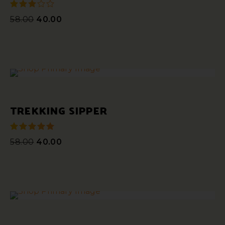
58.00
40.00
sur 5
TREKKING SIPPER
58.00
40.00
sur 5