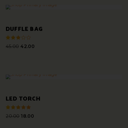
DUFFLE BAG
45.00
42.00
sur 5
LED TORCH
20.00
18.00
sur 5