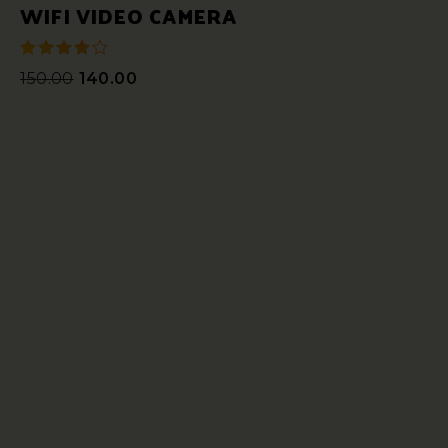
WIFI VIDEO CAMERA
150.00
140.00
sur 5