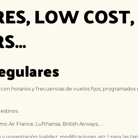
ES, LOW COST,
RS…
regulares
con horarios y frecuencias de vuelos fijos, programados
estinos.
mo Air France, Lufthansa, British Airways, …
y organización (validez, modificaciones, etc.) para las ta