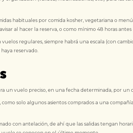
comidas habituales por comida kosher, vegetariana o menús
sar al hacer la reserva, o como mínimo 48 horas antes de
en vuelos regulares, siempre habrá una escala (con cambio
 haya reservado.
s
ara un vuelo preciso, en una fecha determinada, por un 
, como solo algunos asientos comprados a una compañía 
do con antelación, de ahí que las salidas tengan horarios
del vuelo se conocen en el último momento.