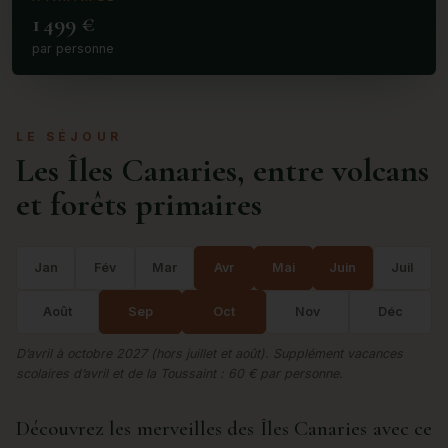
1 499 €
par personne
LE SÉJOUR
Les Îles Canaries, entre volcans
et forêts primaires
Jan
Fév
Mar
Avr
Mai
Juin
Juil
Août
Sep
Oct
Nov
Déc
D’avril à octobre 2027 (hors juillet et août). Supplément vacances
scolaires d’avril et de la Toussaint : 60 € par personne.
Découvrez les merveilles des Îles Canaries avec ce