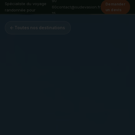
90
Spécialiste du voyage
Demander
60
contact@sudevasion.fr
randonnée pour
un devis
15
groupes
00
Toutes nos destinations