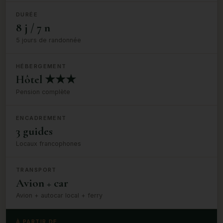
DURÉE
8 j / 7 n
5 jours de randonnée
HÉBERGEMENT
Hôtel ★★★
Pension complète
ENCADREMENT
3 guides
Locaux francophones
TRANSPORT
Avion + car
Avion + autocar local + ferry
À PARTIR DE