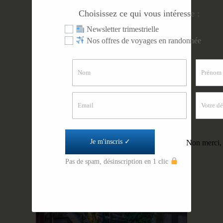
Choisissez ce qui vous intéresse :
Select Options
Newsletter trimestrielle
VOSGOS ALSACIA DEL
Nos offres de voyages en randonnée
13 AL 19 DE SEPTIEMBRE
DE 2026
Nom
Prénom
Email
Votre dé
Je m'inscris ✓
Non merci, 
Pas de spam, désinscription en 1 clic